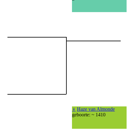
♀
Haze van Almonde
geboorte: ~ 1410