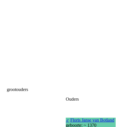
grootouders
Ouders
♂
Floris Janse van Botland
geboorte: ~ 1370