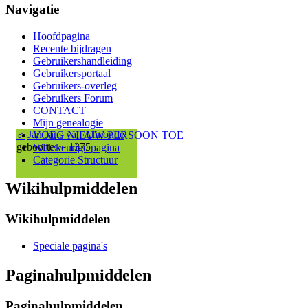
Navigatie
Hoofdpagina
Recente bijdragen
Gebruikershandleiding
Gebruikersportaal
Gebruikers-overleg
Gebruikers Forum
CONTACT
Mijn genealogie
♂
Jan Jans van Almonde
VOEG NIEUW PERSOON TOE
geboorte: ~ 1375
Willekeurige pagina
Categorie Structuur
Wikihulpmiddelen
Wikihulpmiddelen
Speciale pagina's
Paginahulpmiddelen
Paginahulpmiddelen