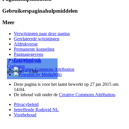
Gebruikerspaginahulpmiddelen
Meer
Verwijzingen naar deze pagina
Gerelateerde wijzigingen
Afdrukversie
Permanente koppeling
Paginagegevens
Paginalogboek
♀
Maria Filips van
Cralingen
geboorte: ~ 1380
Deze pagina is voor het laatst bewerkt op 27 jan 2015 om
14:04.
De inhoud valt onder de
Creative Commons Attribution
.
Privacybeleid
betreffende Rodovid NL
Voorbehoud