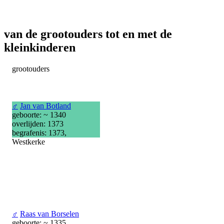
van de grootouders tot en met de
kleinkinderen
grootouders
♂
Jan van Botland
geboorte: ~ 1340
overlijden: 1373
begrafenis: 1373,
Westkerke
♂
Raas van Borselen
geboorte: ~ 1335