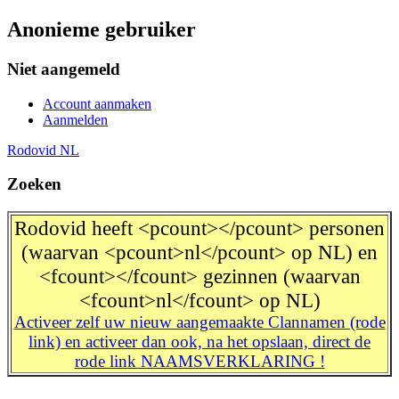
Anonieme gebruiker
Niet aangemeld
Account aanmaken
Aanmelden
Rodovid NL
Zoeken
Rodovid heeft <pcount></pcount> personen
(waarvan <pcount>nl</pcount> op NL) en
<fcount></fcount> gezinnen (waarvan
<fcount>nl</fcount> op NL)
Activeer zelf uw nieuw aangemaakte Clannamen (rode
link) en activeer dan ook, na het opslaan, direct de
rode link NAAMSVERKLARING !