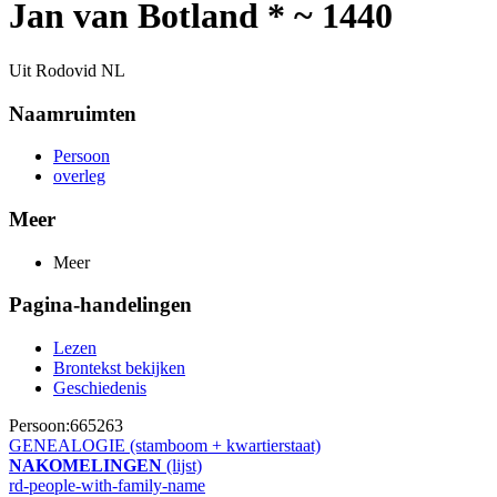
Jan van Botland * ~ 1440
Uit Rodovid NL
Naamruimten
Persoon
overleg
Meer
Meer
Pagina-handelingen
Lezen
Brontekst bekijken
Geschiedenis
Persoon:665263
GENEALOGIE (stamboom + kwartierstaat)
NAKOMELINGEN
(lijst)
rd-people-with-family-name